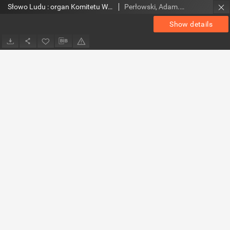
Słowo Ludu : organ Komitetu Wojewódzkiego Polskiej Zjednoczonej Partii Robotniczej, 1984, R.XXXV, nr 73
Perłowski, Adam. Red.
Show details