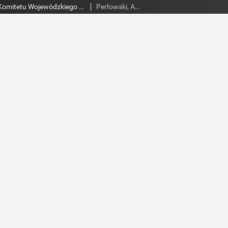
Słowo Ludu : organ Komitetu Wojewódzkiego Polskiej Zjednoczonej Partii Robotniczej, 1984, R.XXXV, nr 94
Perłowski, Adam. Red.