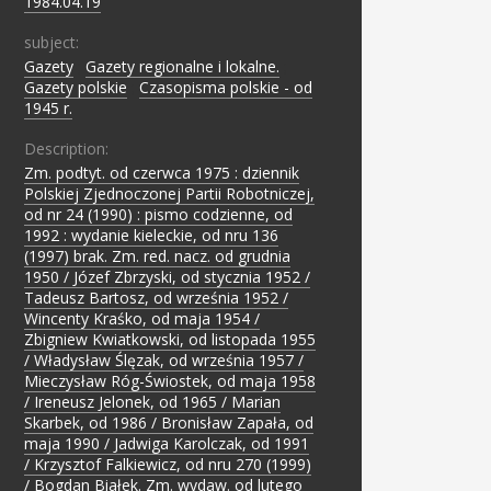
1984.04.19
subject:
Gazety
;
Gazety regionalne i lokalne.
;
Gazety polskie
;
Czasopisma polskie - od
1945 r.
Description:
Zm. podtyt. od czerwca 1975 : dziennik
Polskiej Zjednoczonej Partii Robotniczej,
od nr 24 (1990) : pismo codzienne, od
1992 : wydanie kieleckie, od nru 136
(1997) brak. Zm. red. nacz. od grudnia
1950 / Józef Zbrzyski, od stycznia 1952 /
Tadeusz Bartosz, od września 1952 /
Wincenty Kraśko, od maja 1954 /
Zbigniew Kwiatkowski, od listopada 1955
/ Władysław Ślęzak, od września 1957 /
Mieczysław Róg-Świostek, od maja 1958
/ Ireneusz Jelonek, od 1965 / Marian
Skarbek, od 1986 / Bronisław Zapała, od
maja 1990 / Jadwiga Karolczak, od 1991
/ Krzysztof Falkiewicz, od nru 270 (1999)
/ Bogdan Białek. Zm. wydaw. od lutego