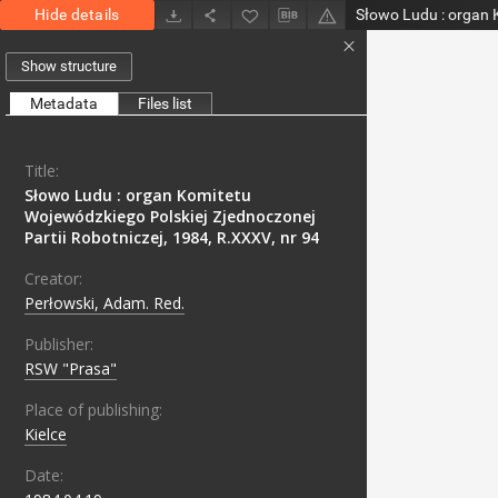
Hide details
Show structure
Metadata
Files list
Title:
Słowo Ludu : organ Komitetu
Wojewódzkiego Polskiej Zjednoczonej
Partii Robotniczej, 1984, R.XXXV, nr 94
Creator:
Perłowski, Adam. Red.
Publisher:
RSW "Prasa"
Place of publishing:
Kielce
Date: