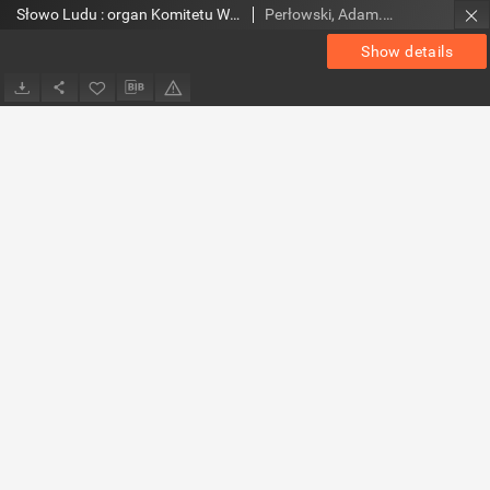
Słowo Ludu : organ Komitetu Wojewódzkiego Polskiej Zjednoczonej Partii Robotniczej, 1984, R.XXXV, nr 96
Perłowski, Adam. Red.
Show details