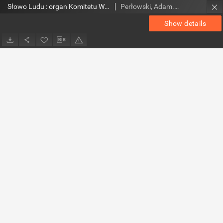
Słowo Ludu : organ Komitetu Wojewódzkiego Polskiej Zjednoczonej Partii Robotniczej, 1984, R.XXXV, nr 103
Perłowski, Adam. Red.
Show details