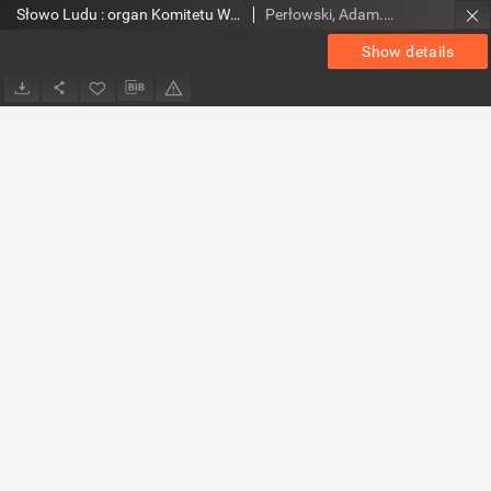
Słowo Ludu : organ Komitetu Wojewódzkiego Polskiej Zjednoczonej Partii Robotniczej, 1984, R.XXXV, nr 112
Perłowski, Adam. Red.
Show details