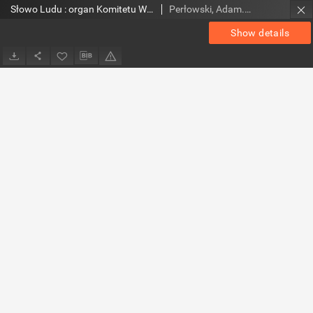
Słowo Ludu : organ Komitetu Wojewódzkiego Polskiej Zjednoczonej Partii Robotniczej, 1984, R.XXXV, nr 139
Perłowski, Adam. Red.
Show details