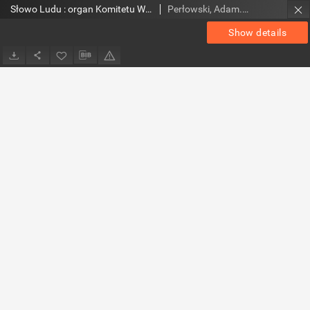
Słowo Ludu : organ Komitetu Wojewódzkiego Polskiej Zjednoczonej Partii Robotniczej, 1984, R.XXXV, nr 272
Perłowski, Adam. Red.
Show details