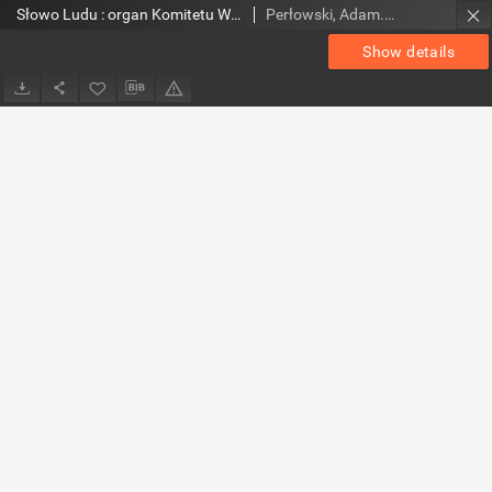
Słowo Ludu : organ Komitetu Wojewódzkiego Polskiej Zjednoczonej Partii Robotniczej, 1984, R.XXXV, nr 298
Perłowski, Adam. Red.
Show details