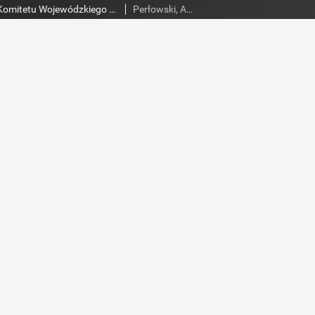
Słowo Ludu : organ Komitetu Wojewódzkiego Polskiej Zjednoczonej Partii Robotniczej, 1985, R.XXXVI, nr 18
Perłowski, Adam. Red.