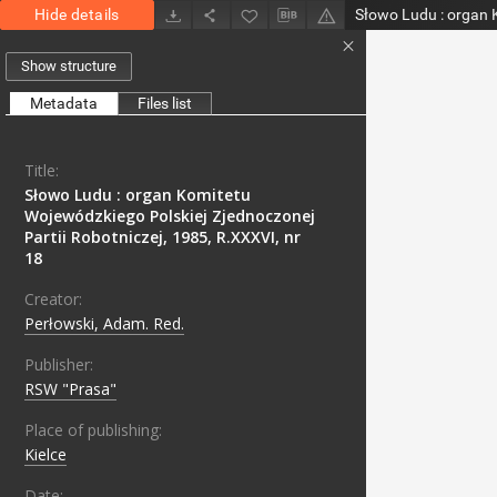
Hide details
Show structure
Metadata
Files list
Title:
Słowo Ludu : organ Komitetu
Wojewódzkiego Polskiej Zjednoczonej
Partii Robotniczej, 1985, R.XXXVI, nr
18
Creator:
Perłowski, Adam. Red.
Publisher:
RSW "Prasa"
Place of publishing:
Kielce
Date: