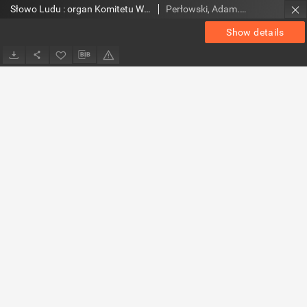
Słowo Ludu : organ Komitetu Wojewódzkiego Polskiej Zjednoczonej Partii Robotniczej, 1985, R.XXXVI, nr 64
Perłowski, Adam. Red.
Show details