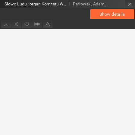
Słowo Ludu : organ Komitetu Wojewódzkiego Polskiej Zjednoczonej Partii Robotniczej, 1985, R.XXXVI, nr 140
Perłowski, Adam. Red.
Show details