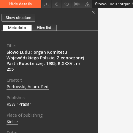
Hide details
Show structure
Metadata
Files list
Title:
Słowo Ludu : organ Komitetu
Wojewódzkiego Polskiej Zjednoczonej
Partii Robotniczej, 1985, R.XXXVI, nr
255
Creator:
Perłowski, Adam. Red.
Publisher:
RSW "Prasa"
Place of publishing:
Kielce
Date: