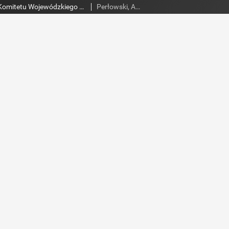
Słowo Ludu : organ Komitetu Wojewódzkiego Polskiej Zjednoczonej Partii Robotniczej, 1985, R.XXXVI, nr 255
Perłowski, Adam. Red.