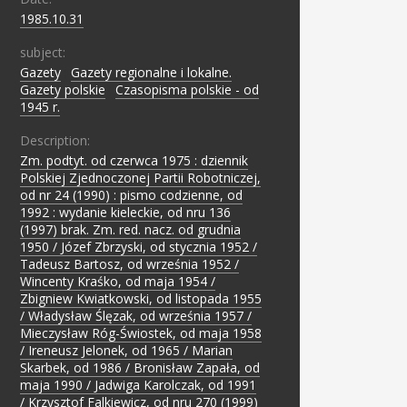
1985.10.31
subject:
Gazety
;
Gazety regionalne i lokalne.
;
Gazety polskie
;
Czasopisma polskie - od
1945 r.
Description:
Zm. podtyt. od czerwca 1975 : dziennik
Polskiej Zjednoczonej Partii Robotniczej,
od nr 24 (1990) : pismo codzienne, od
1992 : wydanie kieleckie, od nru 136
(1997) brak. Zm. red. nacz. od grudnia
1950 / Józef Zbrzyski, od stycznia 1952 /
Tadeusz Bartosz, od września 1952 /
Wincenty Kraśko, od maja 1954 /
Zbigniew Kwiatkowski, od listopada 1955
/ Władysław Ślęzak, od września 1957 /
Mieczysław Róg-Świostek, od maja 1958
/ Ireneusz Jelonek, od 1965 / Marian
Skarbek, od 1986 / Bronisław Zapała, od
maja 1990 / Jadwiga Karolczak, od 1991
/ Krzysztof Falkiewicz, od nru 270 (1999)