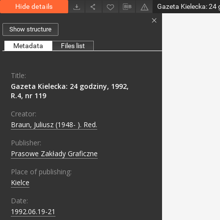
Hide details
Gazeta Kielecka: 24 
Show structure
Metadata
Files list
Title:
Gazeta Kielecka: 24 godziny, 1992,
R.4, nr 119
Creator:
Braun, Juliusz (1948- ). Red.
Publisher:
Prasowe Zakłady Graficzne
Place of publishing:
Kielce
Date:
1992.06.19-21