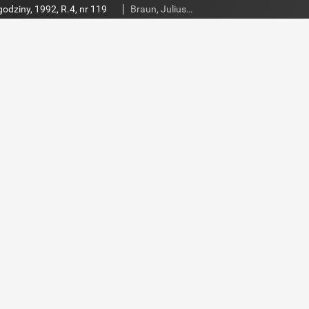
godziny, 1992, R.4, nr 119
Braun, Juliusz (1948- ). Red.