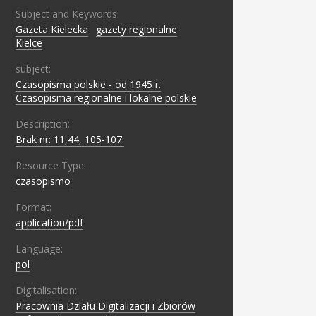
Subject and Keywords:
Gazeta Kielecka
;
gazety regionalne
;
Kielce
subject:
Czasopisma polskie - od 1945 r.
;
Czasopisma regionalne i lokalne polskie
Description:
Brak nr: 11,44, 105-107.
Resource Type:
czasopismo
Format:
application/pdf
Language:
pol
Digitalisation:
Pracownia Działu Digitalizacji i Zbiorów