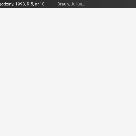
godziny, 1993, R.5, nr 10
Braun, Juliusz (1948- ). Red.