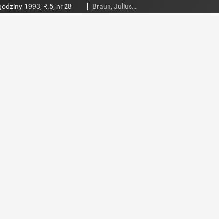
godziny, 1993, R.5, nr 28
Braun, Juliusz (1948- ). Red.