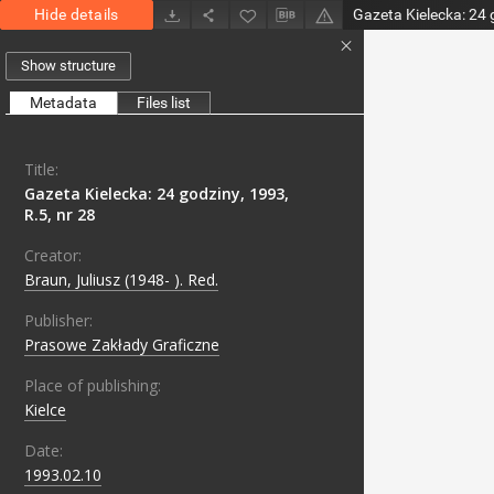
Hide details
Gazeta Kielecka: 24 
Show structure
Metadata
Files list
Title:
Gazeta Kielecka: 24 godziny, 1993,
R.5, nr 28
Creator:
Braun, Juliusz (1948- ). Red.
Publisher:
Prasowe Zakłady Graficzne
Place of publishing:
Kielce
Date:
1993.02.10