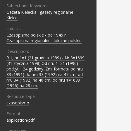
Subject and Keywords:
Gazeta Kielecka
;
gazety regionalne
;
Kielce
subject:
Czasopisma polskie - od 1945 r.
;
Czasopisma regionalne i lokalne polskie
Description:
R.1, nr 1=1 (21 grudnia 1989) - Nr 3=1699
(31 stycznia 1998).Od nru 1=21 (1990)
podtyt. : 24 godziny. Zm. formatu od nru
83 (1991) do nru 33 (1992) na 47 cm, od
nru 34 (1992) na 40 cm, od nru 1=1639
(1996) na 28 cm.
Resource Type:
czasopismo
Format:
application/pdf
Language: