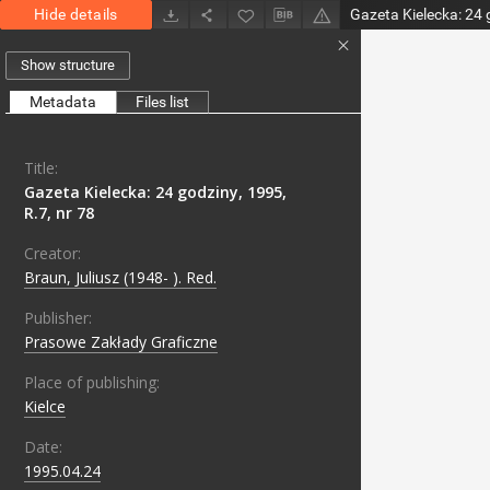
Hide details
Gazeta Kielecka: 24 
Show structure
Metadata
Files list
Title:
Gazeta Kielecka: 24 godziny, 1995,
R.7, nr 78
Creator:
Braun, Juliusz (1948- ). Red.
Publisher:
Prasowe Zakłady Graficzne
Place of publishing:
Kielce
Date:
1995.04.24