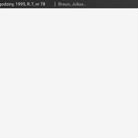
godziny, 1995, R.7, nr 78
Braun, Juliusz (1948- ). Red.