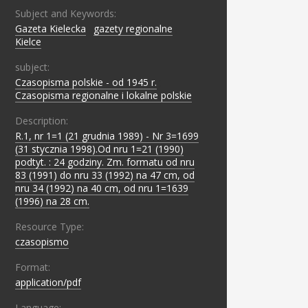
Subject and Keywords:
Gazeta Kielecka
;
gazety regionalne
;
Kielce
subject:
Czasopisma polskie - od 1945 r.
;
Czasopisma regionalne i lokalne polskie
Description:
R.1, nr 1=1 (21 grudnia 1989) - Nr 3=1699
(31 stycznia 1998).Od nru 1=21 (1990)
podtyt. : 24 godziny. Zm. formatu od nru
83 (1991) do nru 33 (1992) na 47 cm, od
nru 34 (1992) na 40 cm, od nru 1=1639
(1996) na 28 cm.
Resource Type:
czasopismo
Format:
application/pdf
Language: