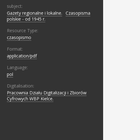
subject:
Gazety regionalne i lokalne.
;
Czasopisma
polskie - od 1945 r.
Resource Type:
czasopismo
Format:
application/pdf
Language:
pol
Digitalisation:
Pracownia Działu Digitalizacji i Zbiorów
Cyfrowych WBP Kielce.