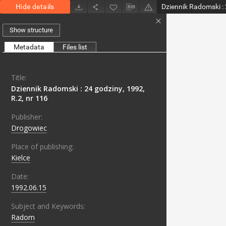
Hide details
Show structure
Metadata
Files list
Title:
Dziennik Radomski : 24 godziny, 1992,
R.2, nr 116
Publisher:
Drogowiec
Place of publishing:
Kielce
Date:
1992.06.15
Subject and Keywords:
Radom