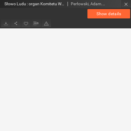
Słowo Ludu : organ Komitetu Wojewódzkiego Polskiej Zjednoczonej Partii Robotniczej, 1966, R.18, nr 113 (magazyn)
Perłowski, Adam. Red.
Show details