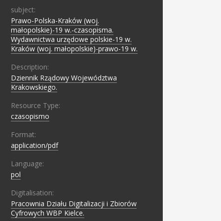
subject:
Prawo-Polska-Kraków (woj.
małopolskie)-19 w.-czasopisma.
;
Wydawnictwa urzędowe polskie-19 w.
;
Kraków (woj. małopolskie)-prawo-19 w.
Description:
Dziennik Rządowy Województwa
Krakowskiego.
Resource Type:
czasopismo
Format:
application/pdf
Language:
pol
Digitalisation:
Pracownia Działu Digitalizacji i Zbiorów
Cyfrowych WBP Kielce.