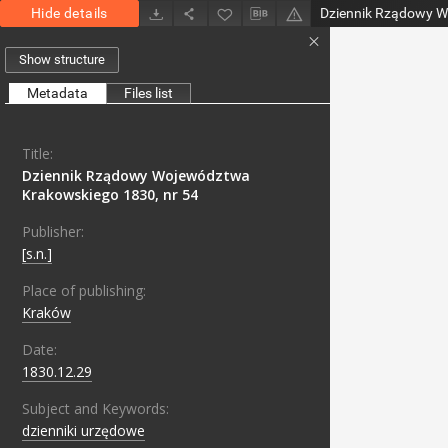
Hide details
Show structure
Metadata
Files list
Title:
Dziennik Rządowy Województwa
Krakowskiego 1830, nr 54
Publisher:
[s.n.]
Place of publishing:
Kraków
Date:
1830.12.29
Subject and Keywords:
dzienniki urzędowe