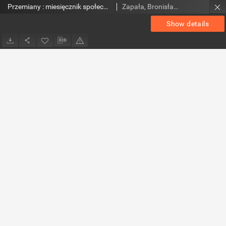
Przemiany : miesięcznik społeczno-kulturalny, 1982, R.13, czerwiec
Zapała, Bronisław. Red.
Show details