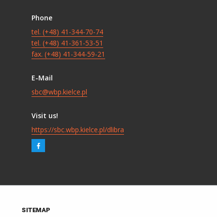
Phone
tel. (+48) 41-344-70-74
tel. (+48) 41-361-53-51
fax. (+48) 41-344-59-21
E-Mail
sbc@wbp.kielce.pl
Visit us!
https://sbc.wbp.kielce.pl/dlibra
SITEMAP