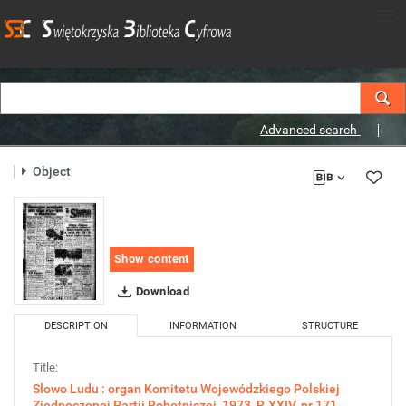
Advanced search
Object
Show content
Download
DESCRIPTION
INFORMATION
STRUCTURE
Title:
Słowo Ludu : organ Komitetu Wojewódzkiego Polskiej
Zjednoczonej Partii Robotniczej, 1973, R.XXIV, nr 171