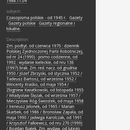
1988.11.04
subject:
Czasopisma polskie - od 1945 r.
;
Gazety
;
Gazety polskie
;
Gazety regionalne i
lokalne.
Description:
Zm. podtyt. od czerwca 1975 : dziennik
Polskiej Zjednoczonej Partii Robotniczej,
od nr 24 (1990) : pismo codzienne, od
1992 : wydanie kieleckie, od nru 136
(1997) brak. Zm. red. nacz. od grudnia
1950 / Józef Zbrzyski, od stycznia 1952 /
Tadeusz Bartosz, od września 1952 /
Wincenty Kraśko, od maja 1954 /
Zbigniew Kwiatkowski, od listopada 1955
/ Władysław Ślęzak, od września 1957 /
Mieczysław Róg-Świostek, od maja 1958
/ Ireneusz Jelonek, od 1965 / Marian
Skarbek, od 1986 / Bronisław Zapała, od
maja 1990 / Jadwiga Karolczak, od 1991
/ Krzysztof Falkiewicz, od nru 270 (1999)
/ Bogdan Białek. Zm. wydaw. od lutego