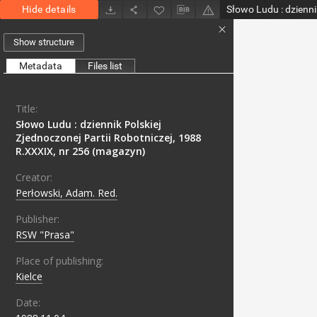
Hide details
Show structure
Metadata
Files list
Title:
Słowo Ludu : dziennik Polskiej
Zjednoczonej Partii Robotniczej, 1988
R.XXXIX, nr 256 (magazyn)
Creator:
Perłowski, Adam. Red.
Publisher:
RSW "Prasa"
Place of publishing:
Kielce
Date: