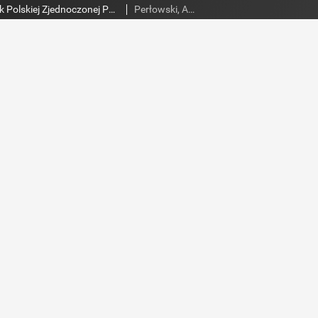
Słowo Ludu : dziennik Polskiej Zjednoczonej Partii Robotniczej, 1988 R.XXXIX, nr 256 (magazyn)
Perłowski, Adam. Red.