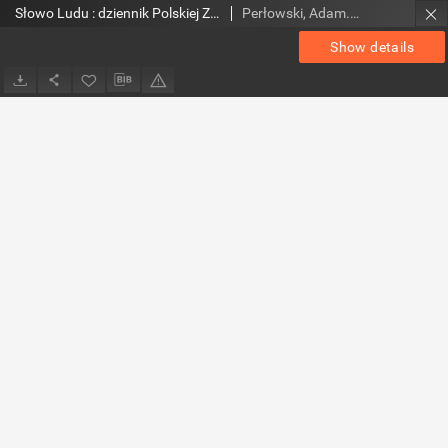
Słowo Ludu : dziennik Polskiej Zjednoczonej Partii Robotniczej, 1990 R.XLI, nr 166 (radomskie pismo codzienne)
Perłowski, Adam. Red.
Show details