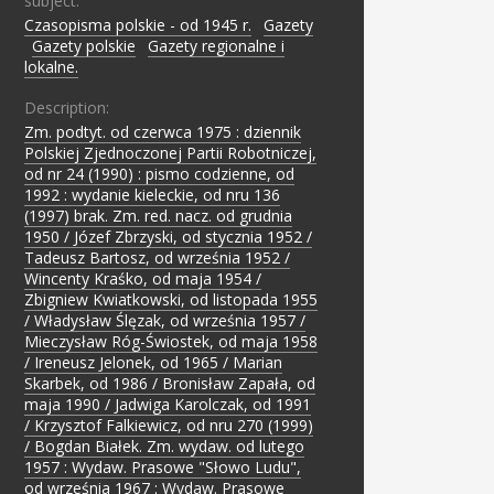
subject:
Czasopisma polskie - od 1945 r.
;
Gazety
;
Gazety polskie
;
Gazety regionalne i
lokalne.
Description:
Zm. podtyt. od czerwca 1975 : dziennik
Polskiej Zjednoczonej Partii Robotniczej,
od nr 24 (1990) : pismo codzienne, od
1992 : wydanie kieleckie, od nru 136
(1997) brak. Zm. red. nacz. od grudnia
1950 / Józef Zbrzyski, od stycznia 1952 /
Tadeusz Bartosz, od września 1952 /
Wincenty Kraśko, od maja 1954 /
Zbigniew Kwiatkowski, od listopada 1955
/ Władysław Ślęzak, od września 1957 /
Mieczysław Róg-Świostek, od maja 1958
/ Ireneusz Jelonek, od 1965 / Marian
Skarbek, od 1986 / Bronisław Zapała, od
maja 1990 / Jadwiga Karolczak, od 1991
/ Krzysztof Falkiewicz, od nru 270 (1999)
/ Bogdan Białek. Zm. wydaw. od lutego
1957 : Wydaw. Prasowe "Słowo Ludu",
od września 1967 : Wydaw. Prasowe