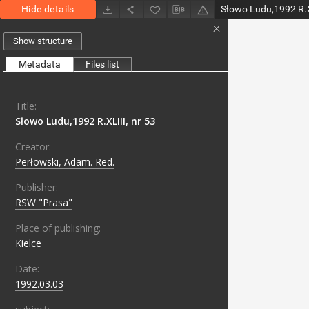
Hide details
Słowo Ludu,1992 R.XL
Show structure
Metadata
Files list
Title:
Słowo Ludu,1992 R.XLIII, nr 53
Creator:
Perłowski, Adam. Red.
Publisher:
RSW "Prasa"
Place of publishing:
Kielce
Date:
1992.03.03