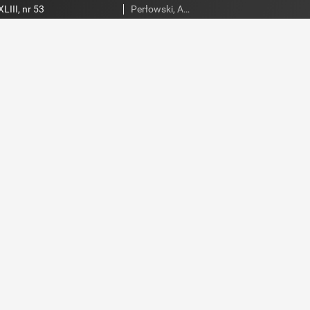
III, nr 53
Perłowski, Adam. Red.