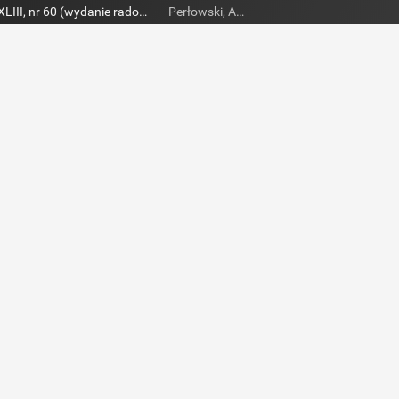
Słowo Ludu,1992 R.XLIII, nr 60 (wydanie radomskie)
Perłowski, Adam. Red.