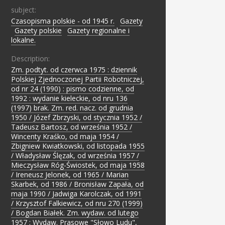
subject:
Czasopisma polskie - od 1945 r.
;
Gazety
;
Gazety polskie
;
Gazety regionalne i
lokalne.
Description:
Zm. podtyt. od czerwca 1975 : dziennik
Polskiej Zjednoczonej Partii Robotniczej,
od nr 24 (1990) : pismo codzienne, od
1992 : wydanie kieleckie, od nru 136
(1997) brak. Zm. red. nacz. od grudnia
1950 / Józef Zbrzyski, od stycznia 1952 /
Tadeusz Bartosz, od września 1952 /
Wincenty Kraśko, od maja 1954 /
Zbigniew Kwiatkowski, od listopada 1955
/ Władysław Ślęzak, od września 1957 /
Mieczysław Róg-Świostek, od maja 1958
/ Ireneusz Jelonek, od 1965 / Marian
Skarbek, od 1986 / Bronisław Zapała, od
maja 1990 / Jadwiga Karolczak, od 1991
/ Krzysztof Falkiewicz, od nru 270 (1999)
/ Bogdan Białek. Zm. wydaw. od lutego
1957 : Wydaw. Prasowe "Słowo Ludu",