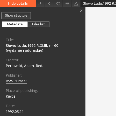
Hide details
Show structure
Metadata
Files list
Title:
Słowo Ludu,1992 R.XLIII, nr 60
(wydanie radomskie)
Creator:
Perłowski, Adam. Red.
Publisher:
RSW "Prasa"
Place of publishing:
Kielce
Date:
1992.03.11