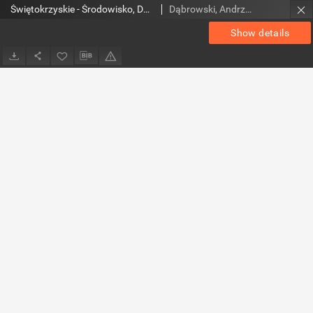
Świętokrzyskie - Środowisko, Dziedzictwo Kulturowe, Edukacja Regionalna, nr 13 (17)
Dąbrowski, Andrzej. Red.; Osiecki, Jerzy. Red.
Show details