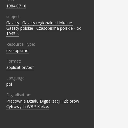
1984.07.10
subject:
Gazety
;
Gazety regionalne i lokalne.
;
Gazety polskie
;
Czasopisma polskie - od
1945 r.
Resource Type:
czasopismo
Format:
application/pdf
Language:
pol
Digitalisation:
Pracownia Działu Digitalizacji i Zbiorów
Cyfrowych WBP Kielce.