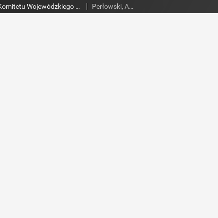
Słowo Ludu : organ Komitetu Wojewódzkiego Polskiej Zjednoczonej Partii Robotniczej, 1984, R.XXXV, nr 162
Perłowski, Adam. Red.