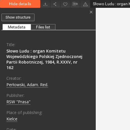
Hide details
Show structure
Metadata
Files list
Title:
Słowo Ludu : organ Komitetu
Wojewódzkiego Polskiej Zjednoczonej
Partii Robotniczej, 1984, R.XXXV, nr
162
Creator:
Perłowski, Adam. Red.
Publisher:
RSW "Prasa"
Place of publishing:
Kielce
Date: