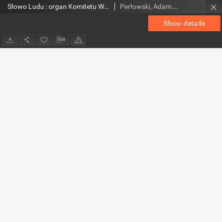
Słowo Ludu : organ Komitetu Wojewódzkiego Polskiej Zjednoczonej Partii Robotniczej, 1984, R.XXXV, nr 185 (magazyn)
Perłowski, Adam. Red.
Show details