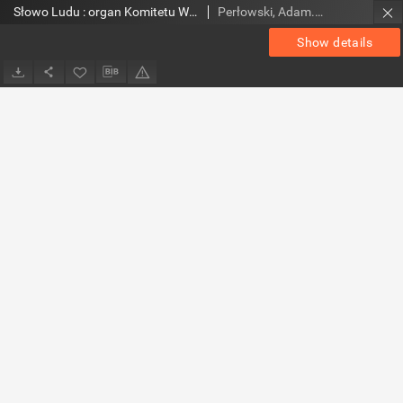
Słowo Ludu : organ Komitetu Wojewódzkiego Polskiej Zjednoczonej Partii Robotniczej, 1984, R.XXXV, nr 192
Perłowski, Adam. Red.
Show details