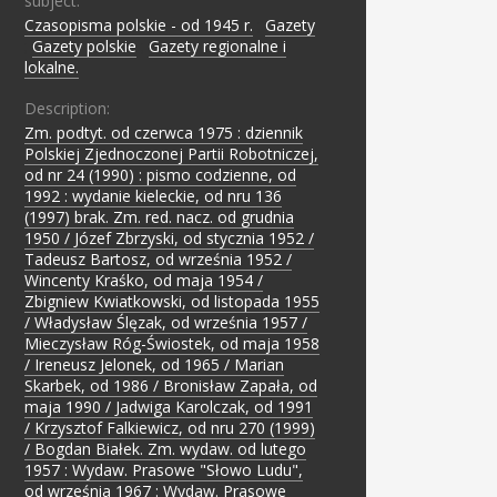
subject:
Czasopisma polskie - od 1945 r.
;
Gazety
;
Gazety polskie
;
Gazety regionalne i
lokalne.
Description:
Zm. podtyt. od czerwca 1975 : dziennik
Polskiej Zjednoczonej Partii Robotniczej,
od nr 24 (1990) : pismo codzienne, od
1992 : wydanie kieleckie, od nru 136
(1997) brak. Zm. red. nacz. od grudnia
1950 / Józef Zbrzyski, od stycznia 1952 /
Tadeusz Bartosz, od września 1952 /
Wincenty Kraśko, od maja 1954 /
Zbigniew Kwiatkowski, od listopada 1955
/ Władysław Ślęzak, od września 1957 /
Mieczysław Róg-Świostek, od maja 1958
/ Ireneusz Jelonek, od 1965 / Marian
Skarbek, od 1986 / Bronisław Zapała, od
maja 1990 / Jadwiga Karolczak, od 1991
/ Krzysztof Falkiewicz, od nru 270 (1999)
/ Bogdan Białek. Zm. wydaw. od lutego
1957 : Wydaw. Prasowe "Słowo Ludu",
od września 1967 : Wydaw. Prasowe