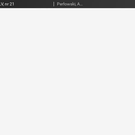
V, nr 21
Perłowski, Adam. Red.