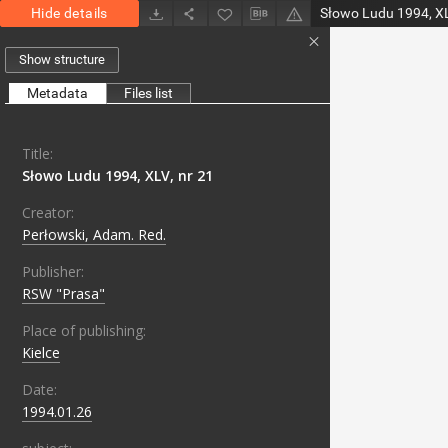
Hide details
Słowo Ludu 1994, XL
Show structure
Metadata
Files list
Title:
Słowo Ludu 1994, XLV, nr 21
Creator:
Perłowski, Adam. Red.
Publisher:
RSW "Prasa"
Place of publishing:
Kielce
Date:
1994.01.26