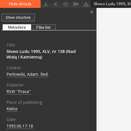
Hide details
Show structure
Metadata
Files list
Title:
Słowo Ludu 1995, XLV, nr 138 (Nad
Wisłą i Kamienną)
Creator:
Perłowski, Adam. Red.
Publisher:
RSW "Prasa"
Place of publishing:
Kielce
Date:
1995.06.17-18