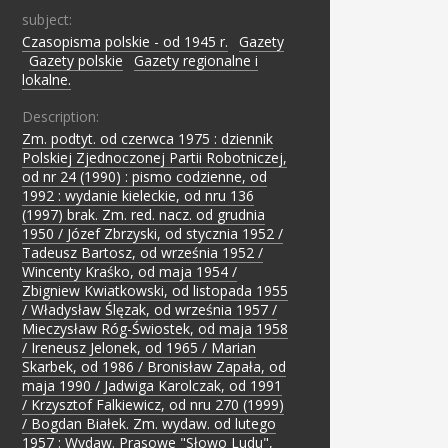
subject:
Czasopisma polskie - od 1945 r.
;
Gazety
;
Gazety polskie
;
Gazety regionalne i
lokalne.
Description:
Zm. podtyt. od czerwca 1975 : dziennik
Polskiej Zjednoczonej Partii Robotniczej,
od nr 24 (1990) : pismo codzienne, od
1992 : wydanie kieleckie, od nru 136
(1997) brak. Zm. red. nacz. od grudnia
1950 / Józef Zbrzyski, od stycznia 1952 /
Tadeusz Bartosz, od września 1952 /
Wincenty Kraśko, od maja 1954 /
Zbigniew Kwiatkowski, od listopada 1955
/ Władysław Ślęzak, od września 1957 /
Mieczysław Róg-Świostek, od maja 1958
/ Ireneusz Jelonek, od 1965 / Marian
Skarbek, od 1986 / Bronisław Zapała, od
maja 1990 / Jadwiga Karolczak, od 1991
/ Krzysztof Falkiewicz, od nru 270 (1999)
/ Bogdan Białek. Zm. wydaw. od lutego
1957 : Wydaw. Prasowe "Słowo Ludu",