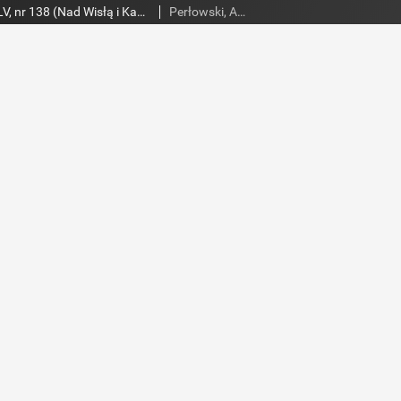
Słowo Ludu 1995, XLV, nr 138 (Nad Wisłą i Kamienną)
Perłowski, Adam. Red.