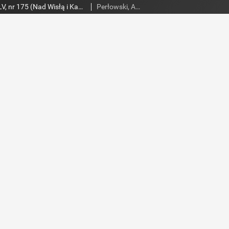
Słowo Ludu 1995, XLV, nr 175 (Nad Wisłą i Kamienną)
Perłowski, Adam. Red.