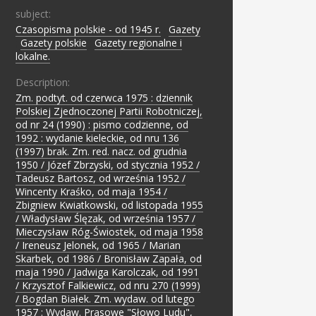
subject:
Czasopisma polskie - od 1945 r.
;
Gazety
;
Gazety polskie
;
Gazety regionalne i
lokalne.
Description:
Zm. podtyt. od czerwca 1975 : dziennik
Polskiej Zjednoczonej Partii Robotniczej,
od nr 24 (1990) : pismo codzienne, od
1992 : wydanie kieleckie, od nru 136
(1997) brak. Zm. red. nacz. od grudnia
1950 / Józef Zbrzyski, od stycznia 1952 /
Tadeusz Bartosz, od września 1952 /
Wincenty Kraśko, od maja 1954 /
Zbigniew Kwiatkowski, od listopada 1955
/ Władysław Ślęzak, od września 1957 /
Mieczysław Róg-Świostek, od maja 1958
/ Ireneusz Jelonek, od 1965 / Marian
Skarbek, od 1986 / Bronisław Zapała, od
maja 1990 / Jadwiga Karolczak, od 1991
/ Krzysztof Falkiewicz, od nru 270 (1999)
/ Bogdan Białek. Zm. wydaw. od lutego
1957 : Wydaw. Prasowe "Słowo Ludu",