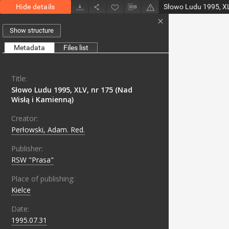
Hide details
Show structure
Metadata
Files list
Title:
Słowo Ludu 1995, XLV, nr 175 (Nad
Wisłą i Kamienną)
Creator:
Perłowski, Adam. Red.
Publisher:
RSW "Prasa"
Place of publishing:
Kielce
Date:
1995.07.31