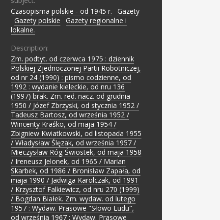
subject:
Czasopisma polskie - od 1945 r.
;
Gazety
;
Gazety polskie
;
Gazety regionalne i
lokalne.
Description:
Zm. podtyt. od czerwca 1975 : dziennik
Polskiej Zjednoczonej Partii Robotniczej,
od nr 24 (1990) : pismo codzienne, od
1992 : wydanie kieleckie, od nru 136
(1997) brak. Zm. red. nacz. od grudnia
1950 / Józef Zbrzyski, od stycznia 1952 /
Tadeusz Bartosz, od września 1952 /
Wincenty Kraśko, od maja 1954 /
Zbigniew Kwiatkowski, od listopada 1955
/ Władysław Ślęzak, od września 1957 /
Mieczysław Róg-Świostek, od maja 1958
/ Ireneusz Jelonek, od 1965 / Marian
Skarbek, od 1986 / Bronisław Zapała, od
maja 1990 / Jadwiga Karolczak, od 1991
/ Krzysztof Falkiewicz, od nru 270 (1999)
/ Bogdan Białek. Zm. wydaw. od lutego
1957 : Wydaw. Prasowe "Słowo Ludu",
od września 1967 : Wydaw. Prasowe