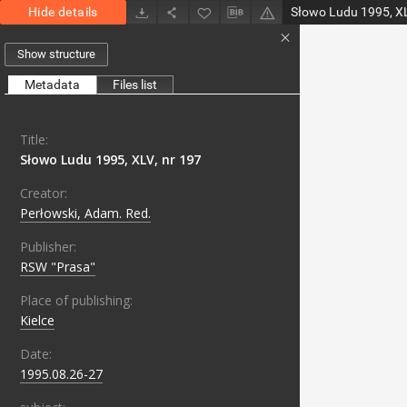
Hide details
Słowo Ludu 1995, XL
Show structure
Metadata
Files list
Title:
Słowo Ludu 1995, XLV, nr 197
Creator:
Perłowski, Adam. Red.
Publisher:
RSW "Prasa"
Place of publishing:
Kielce
Date:
1995.08.26-27