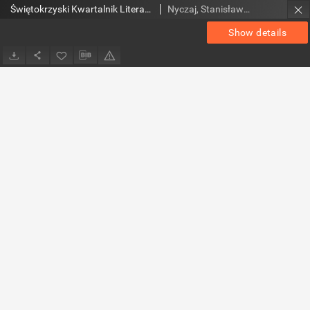
Świętokrzyski Kwartalnik Literacki, 2015, nr 1-2 (47-48)
Nyczaj, Stanisław (1943- ). Red.
Show details