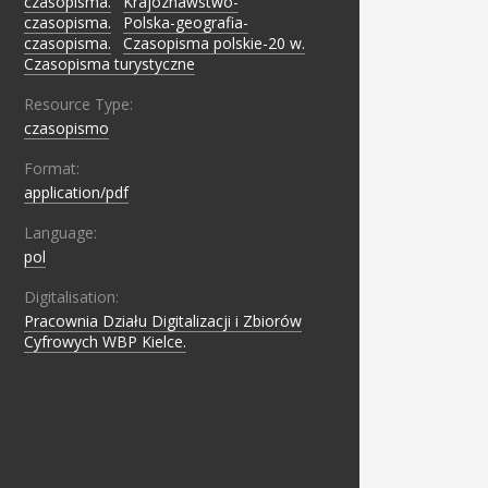
czasopisma.
;
Krajoznawstwo-
czasopisma.
;
Polska-geografia-
czasopisma.
;
Czasopisma polskie-20 w.
;
Czasopisma turystyczne
Resource Type:
czasopismo
Format:
application/pdf
Language:
pol
Digitalisation:
Pracownia Działu Digitalizacji i Zbiorów
Cyfrowych WBP Kielce.