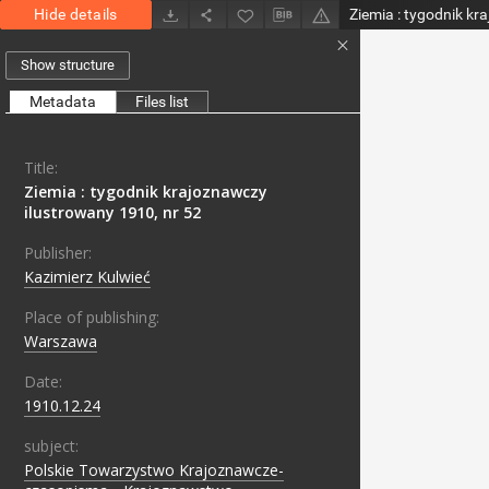
Hide details
Show structure
Metadata
Files list
Title:
Ziemia : tygodnik krajoznawczy
ilustrowany 1910, nr 52
Publisher:
Kazimierz Kulwieć
Place of publishing:
Warszawa
Date:
1910.12.24
subject:
Polskie Towarzystwo Krajoznawcze-