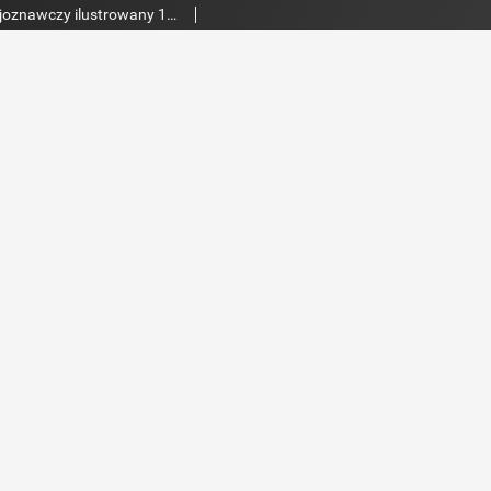
Ziemia : tygodnik krajoznawczy ilustrowany 1910, nr 52