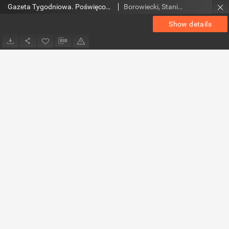
Gazeta Tygodniowa. Poświęcona sprawom religijnym, oświatowym i społecznym,1938, R.9, nr 38
Borowiecki, Stanisław. Red.; Czerkiewicz, Bolesław. Wyd.; Dembczyk, Stanisław. Red.
Show details