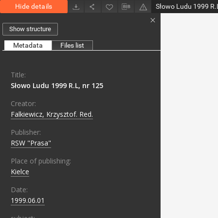
Hide details
Słowo Ludu 1999 R.L
Show structure
Metadata
Files list
Title:
Słowo Ludu 1999 R.L, nr 125
Creator:
Falkiewicz, Krzysztof. Red.
Publisher:
RSW "Prasa"
Place of publishing:
Kielce
Date:
1999.06.01