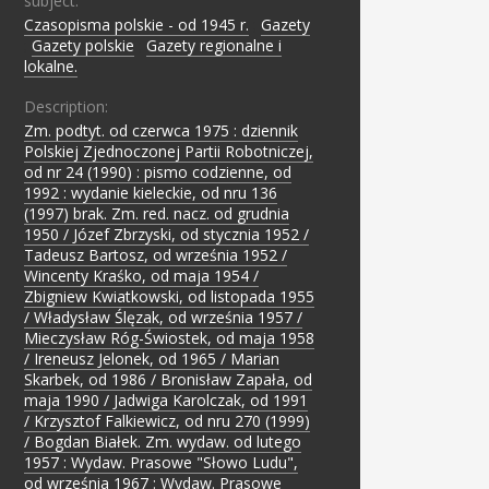
subject:
Czasopisma polskie - od 1945 r.
;
Gazety
;
Gazety polskie
;
Gazety regionalne i
lokalne.
Description:
Zm. podtyt. od czerwca 1975 : dziennik
Polskiej Zjednoczonej Partii Robotniczej,
od nr 24 (1990) : pismo codzienne, od
1992 : wydanie kieleckie, od nru 136
(1997) brak. Zm. red. nacz. od grudnia
1950 / Józef Zbrzyski, od stycznia 1952 /
Tadeusz Bartosz, od września 1952 /
Wincenty Kraśko, od maja 1954 /
Zbigniew Kwiatkowski, od listopada 1955
/ Władysław Ślęzak, od września 1957 /
Mieczysław Róg-Świostek, od maja 1958
/ Ireneusz Jelonek, od 1965 / Marian
Skarbek, od 1986 / Bronisław Zapała, od
maja 1990 / Jadwiga Karolczak, od 1991
/ Krzysztof Falkiewicz, od nru 270 (1999)
/ Bogdan Białek. Zm. wydaw. od lutego
1957 : Wydaw. Prasowe "Słowo Ludu",
od września 1967 : Wydaw. Prasowe