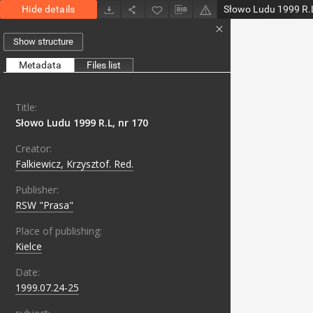
Hide details
Słowo Ludu 1999 R.L
Show structure
Metadata
Files list
Title:
Słowo Ludu 1999 R.L, nr 170
Creator:
Falkiewicz, Krzysztof. Red.
Publisher:
RSW "Prasa"
Place of publishing:
Kielce
Date:
1999.07.24-25