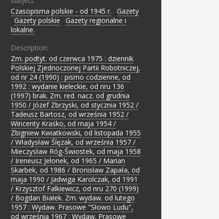
subject:
Czasopisma polskie - od 1945 r.
;
Gazety
;
Gazety polskie
;
Gazety regionalne i
lokalne.
Description:
Zm. podtyt. od czerwca 1975 : dziennik
Polskiej Zjednoczonej Partii Robotniczej,
od nr 24 (1990) : pismo codzienne, od
1992 : wydanie kieleckie, od nru 136
(1997) brak. Zm. red. nacz. od grudnia
1950 / Józef Zbrzyski, od stycznia 1952 /
Tadeusz Bartosz, od września 1952 /
Wincenty Kraśko, od maja 1954 /
Zbigniew Kwiatkowski, od listopada 1955
/ Władysław Ślęzak, od września 1957 /
Mieczysław Róg-Świostek, od maja 1958
/ Ireneusz Jelonek, od 1965 / Marian
Skarbek, od 1986 / Bronisław Zapała, od
maja 1990 / Jadwiga Karolczak, od 1991
/ Krzysztof Falkiewicz, od nru 270 (1999)
/ Bogdan Białek. Zm. wydaw. od lutego
1957 : Wydaw. Prasowe "Słowo Ludu",
od września 1967 : Wydaw. Prasowe