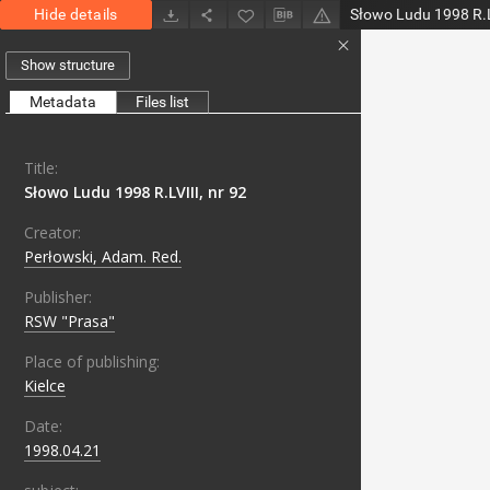
Hide details
Słowo Ludu 1998 R.LV
Show structure
Metadata
Files list
Title:
Słowo Ludu 1998 R.LVIII, nr 92
Creator:
Perłowski, Adam. Red.
Publisher:
RSW "Prasa"
Place of publishing:
Kielce
Date:
1998.04.21