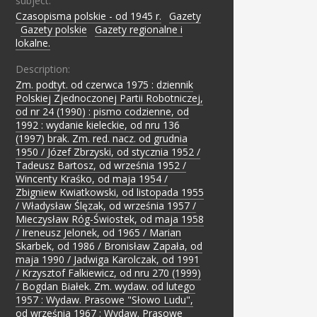
subject:
Czasopisma polskie - od 1945 r.
;
Gazety
;
Gazety polskie
;
Gazety regionalne i
lokalne.
Description:
Zm. podtyt. od czerwca 1975 : dziennik
Polskiej Zjednoczonej Partii Robotniczej,
od nr 24 (1990) : pismo codzienne, od
1992 : wydanie kieleckie, od nru 136
(1997) brak. Zm. red. nacz. od grudnia
1950 / Józef Zbrzyski, od stycznia 1952 /
Tadeusz Bartosz, od września 1952 /
Wincenty Kraśko, od maja 1954 /
Zbigniew Kwiatkowski, od listopada 1955
/ Władysław Ślęzak, od września 1957 /
Mieczysław Róg-Świostek, od maja 1958
/ Ireneusz Jelonek, od 1965 / Marian
Skarbek, od 1986 / Bronisław Zapała, od
maja 1990 / Jadwiga Karolczak, od 1991
/ Krzysztof Falkiewicz, od nru 270 (1999)
/ Bogdan Białek. Zm. wydaw. od lutego
1957 : Wydaw. Prasowe "Słowo Ludu",
od września 1967 : Wydaw. Prasowe