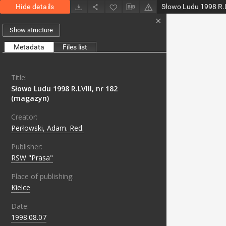
Hide details
Słowo Ludu 1998 R.L
Show structure
Metadata
Files list
Title:
Słowo Ludu 1998 R.LVIII, nr 182
(magazyn)
Creator:
Perłowski, Adam. Red.
Publisher:
RSW "Prasa"
Place of publishing:
Kielce
Date:
1998.08.07