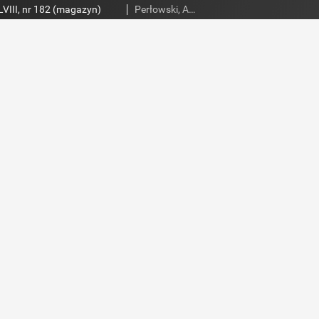
VIII, nr 182 (magazyn)
Perłowski, Adam. Red.