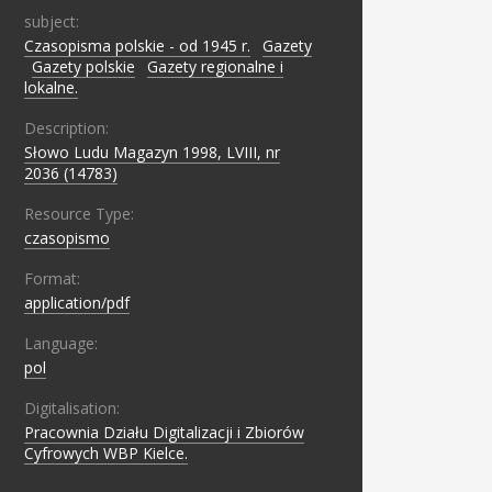
subject:
Czasopisma polskie - od 1945 r.
;
Gazety
;
Gazety polskie
;
Gazety regionalne i
lokalne.
Description:
Słowo Ludu Magazyn 1998, LVIII, nr
2036 (14783)
Resource Type:
czasopismo
Format:
application/pdf
Language:
pol
Digitalisation:
Pracownia Działu Digitalizacji i Zbiorów
Cyfrowych WBP Kielce.