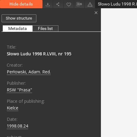
Hide details
Słowo Ludu 1998 R.L
Show structure
Metadata
Files list
Title:
Słowo Ludu 1998 R.LVIII, nr 195
Creator:
Perłowski, Adam. Red.
Publisher:
RSW "Prasa"
Place of publishing:
Kielce
Date:
1998.08.24