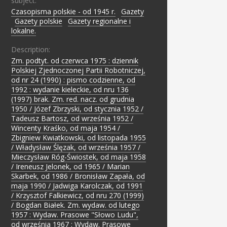
subject:
Czasopisma polskie - od 1945 r.
;
Gazety
;
Gazety polskie
;
Gazety regionalne i
lokalne.
Description:
Zm. podtyt. od czerwca 1975 : dziennik
Polskiej Zjednoczonej Partii Robotniczej,
od nr 24 (1990) : pismo codzienne, od
1992 : wydanie kieleckie, od nru 136
(1997) brak. Zm. red. nacz. od grudnia
1950 / Józef Zbrzyski, od stycznia 1952 /
Tadeusz Bartosz, od września 1952 /
Wincenty Kraśko, od maja 1954 /
Zbigniew Kwiatkowski, od listopada 1955
/ Władysław Ślęzak, od września 1957 /
Mieczysław Róg-Świostek, od maja 1958
/ Ireneusz Jelonek, od 1965 / Marian
Skarbek, od 1986 / Bronisław Zapała, od
maja 1990 / Jadwiga Karolczak, od 1991
/ Krzysztof Falkiewicz, od nru 270 (1999)
/ Bogdan Białek. Zm. wydaw. od lutego
1957 : Wydaw. Prasowe "Słowo Ludu",
od września 1967 : Wydaw. Prasowe