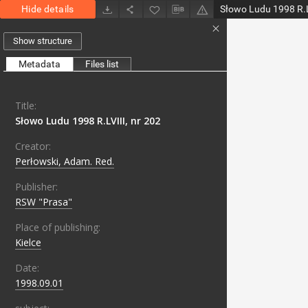
Hide details
Słowo Ludu 1998 R.L
Show structure
Metadata
Files list
Title:
Słowo Ludu 1998 R.LVIII, nr 202
Creator:
Perłowski, Adam. Red.
Publisher:
RSW "Prasa"
Place of publishing:
Kielce
Date:
1998.09.01