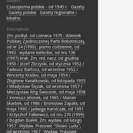
subject:
Czasopisma polskie - od 1945 r.
;
Gazety
;
Gazety polskie
;
Gazety regionalne i
lokalne.
Description:
Zm. podtyt. od czerwca 1975 : dziennik
Polskiej Zjednoczonej Partii Robotniczej,
od nr 24 (1990) : pismo codzienne, od
1992 : wydanie kieleckie, od nru 136
(1997) brak. Zm. red. nacz. od grudnia
1950 / Józef Zbrzyski, od stycznia 1952 /
Tadeusz Bartosz, od września 1952 /
Wincenty Kraśko, od maja 1954 /
Zbigniew Kwiatkowski, od listopada 1955
/ Władysław Ślęzak, od września 1957 /
Mieczysław Róg-Świostek, od maja 1958
/ Ireneusz Jelonek, od 1965 / Marian
Skarbek, od 1986 / Bronisław Zapała, od
maja 1990 / Jadwiga Karolczak, od 1991
/ Krzysztof Falkiewicz, od nru 270 (1999)
/ Bogdan Białek. Zm. wydaw. od lutego
1957 : Wydaw. Prasowe "Słowo Ludu",
od września 1967 : Wydaw. Prasowe