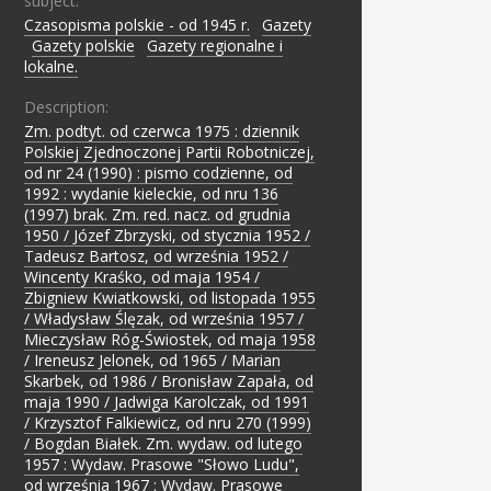
subject:
Czasopisma polskie - od 1945 r.
;
Gazety
;
Gazety polskie
;
Gazety regionalne i
lokalne.
Description:
Zm. podtyt. od czerwca 1975 : dziennik
Polskiej Zjednoczonej Partii Robotniczej,
od nr 24 (1990) : pismo codzienne, od
1992 : wydanie kieleckie, od nru 136
(1997) brak. Zm. red. nacz. od grudnia
1950 / Józef Zbrzyski, od stycznia 1952 /
Tadeusz Bartosz, od września 1952 /
Wincenty Kraśko, od maja 1954 /
Zbigniew Kwiatkowski, od listopada 1955
/ Władysław Ślęzak, od września 1957 /
Mieczysław Róg-Świostek, od maja 1958
/ Ireneusz Jelonek, od 1965 / Marian
Skarbek, od 1986 / Bronisław Zapała, od
maja 1990 / Jadwiga Karolczak, od 1991
/ Krzysztof Falkiewicz, od nru 270 (1999)
/ Bogdan Białek. Zm. wydaw. od lutego
1957 : Wydaw. Prasowe "Słowo Ludu",
od września 1967 : Wydaw. Prasowe