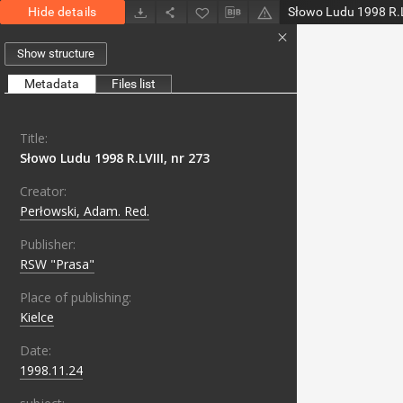
Hide details
Słowo Ludu 1998 R.L
Show structure
Metadata
Files list
Title:
Słowo Ludu 1998 R.LVIII, nr 273
Creator:
Perłowski, Adam. Red.
Publisher:
RSW "Prasa"
Place of publishing:
Kielce
Date:
1998.11.24