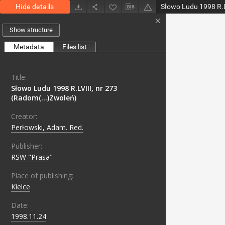
Hide details
Show structure
Metadata
Files list
Title:
Słowo Ludu 1998 R.LVIII, nr 273
(Radom(...)Zwoleń)
Creator:
Perłowski, Adam. Red.
Publisher:
RSW "Prasa"
Place of publishing:
Kielce
Date:
1998.11.24