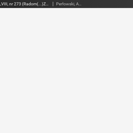
Słowo Ludu 1998 R.LVIII, nr 273 (Radom(...)Zwoleń)
Perłowski, Adam. Red.