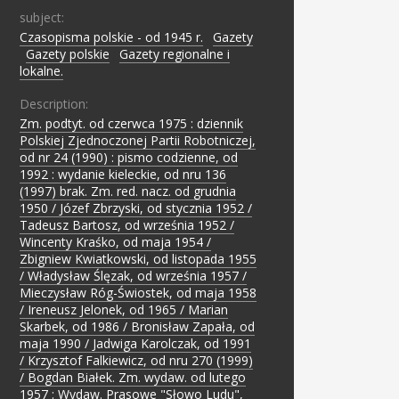
subject:
Czasopisma polskie - od 1945 r.
;
Gazety
;
Gazety polskie
;
Gazety regionalne i
lokalne.
Description:
Zm. podtyt. od czerwca 1975 : dziennik
Polskiej Zjednoczonej Partii Robotniczej,
od nr 24 (1990) : pismo codzienne, od
1992 : wydanie kieleckie, od nru 136
(1997) brak. Zm. red. nacz. od grudnia
1950 / Józef Zbrzyski, od stycznia 1952 /
Tadeusz Bartosz, od września 1952 /
Wincenty Kraśko, od maja 1954 /
Zbigniew Kwiatkowski, od listopada 1955
/ Władysław Ślęzak, od września 1957 /
Mieczysław Róg-Świostek, od maja 1958
/ Ireneusz Jelonek, od 1965 / Marian
Skarbek, od 1986 / Bronisław Zapała, od
maja 1990 / Jadwiga Karolczak, od 1991
/ Krzysztof Falkiewicz, od nru 270 (1999)
/ Bogdan Białek. Zm. wydaw. od lutego
1957 : Wydaw. Prasowe "Słowo Ludu",