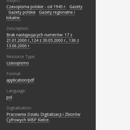
subject:
Czasopisma polskie - od 1945 r.
;
Gazety
;
Gazety polskie
;
Gazety regionalne i
lokalne.
Description:
Brak następujących numerów: 17 z
21.01.2000 r.,124 z 30.05.2000 r., 136 z
13.06.2000 r.
Resource Type:
czasopismo
Format:
application/pdf
Language:
pol
Digitalisation:
Pracownia Działu Digitalizacji i Zbiorów
Cyfrowych WBP Kielce.