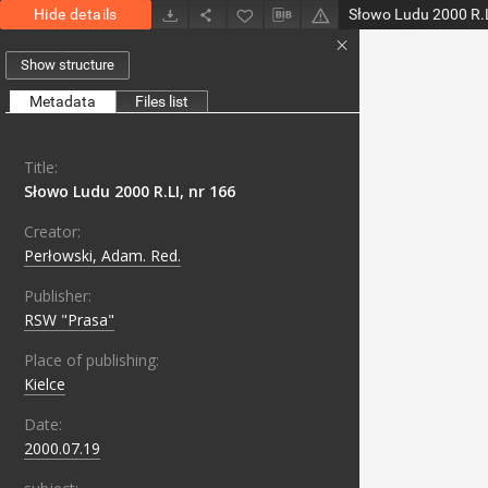
Hide details
Słowo Ludu 2000 R.L
Show structure
Metadata
Files list
Title:
Słowo Ludu 2000 R.LI, nr 166
Creator:
Perłowski, Adam. Red.
Publisher:
RSW "Prasa"
Place of publishing:
Kielce
Date:
2000.07.19