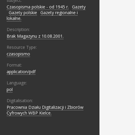
subject:
Czasopisma polskie - od 1945 r.
;
Gazety
;
Gazety polskie
;
Gazety regionalne i
lokalne.
Description:
Brak Magazynu z 10.08.2001.
Resource Type:
czasopismo
Format:
application/pdf
Language:
pol
Digitalisation:
Pracownia Działu Digitalizacji i Zbiorów
Cyfrowych WBP Kielce.