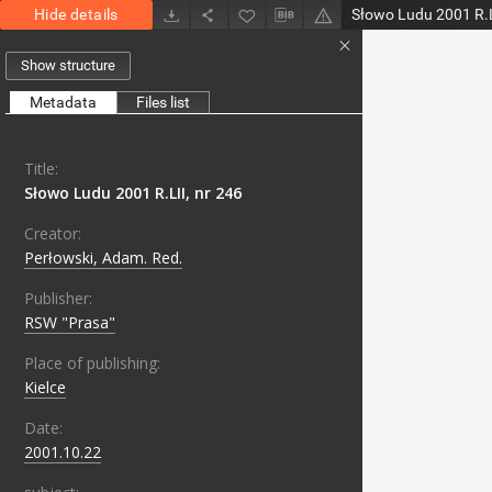
Hide details
Słowo Ludu 2001 R.L
Show structure
Metadata
Files list
Title:
Słowo Ludu 2001 R.LII, nr 246
Creator:
Perłowski, Adam. Red.
Publisher:
RSW "Prasa"
Place of publishing:
Kielce
Date:
2001.10.22