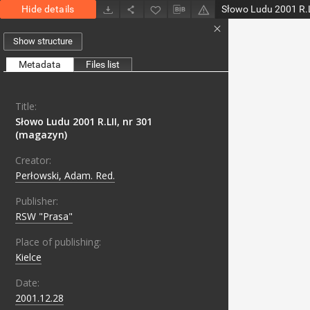
Hide details
Słowo Ludu 2001 R.L
Show structure
Metadata
Files list
Title:
Słowo Ludu 2001 R.LII, nr 301
(magazyn)
Creator:
Perłowski, Adam. Red.
Publisher:
RSW "Prasa"
Place of publishing:
Kielce
Date:
2001.12.28