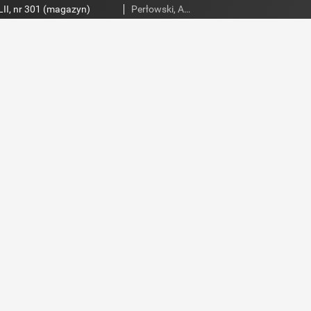
II, nr 301 (magazyn)
Perłowski, Adam. Red.