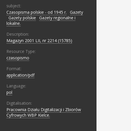
subject:
Czasopisma polskie - od 1945 r.
;
Gazety
;
Gazety polskie
;
Gazety regionalne i
lokalne.
Description:
Magazyn 2001 LII, nr 2214 (15785)
Resource Type:
czasopismo
Format:
application/pdf
Language:
pol
Digitalisation:
Pracownia Działu Digitalizacji i Zbiorów
Cyfrowych WBP Kielce.