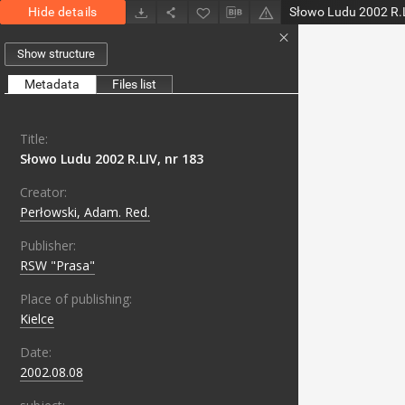
Hide details
Słowo Ludu 2002 R.L
Show structure
Metadata
Files list
Title:
Słowo Ludu 2002 R.LIV, nr 183
Creator:
Perłowski, Adam. Red.
Publisher:
RSW "Prasa"
Place of publishing:
Kielce
Date:
2002.08.08