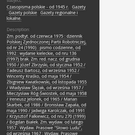
subject:
Czasopisma polskie - od 1945 r.
;
Gazety
;
Gazety polskie
;
Gazety regionalne i
lokalne.
Description:
Zm. podtyt. od czerwca 1975 : dziennik
Polskiej Zjednoczonej Partii Robotniczej,
od nr 24 (1990) : pismo codzienne, od
1992 : wydanie kieleckie, od nru 136
(1997) brak. Zm. red. nacz. od grudnia
1950 / Józef Zbrzyski, od stycznia 1952 /
Tadeusz Bartosz, od września 1952 /
Wincenty Kraśko, od maja 1954 /
Zbigniew Kwiatkowski, od listopada 1955
/ Władysław Ślęzak, od września 1957 /
Mieczysław Róg-Świostek, od maja 1958
/ Ireneusz Jelonek, od 1965 / Marian
Skarbek, od 1986 / Bronisław Zapała, od
maja 1990 / Jadwiga Karolczak, od 1991
/ Krzysztof Falkiewicz, od nru 270 (1999)
/ Bogdan Białek. Zm. wydaw. od lutego
1957 : Wydaw. Prasowe "Słowo Ludu",
od września 1967 : Wydaw. Prasowe