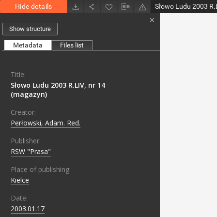
Hide details
Słowo Ludu 2003 R.L
Show structure
Metadata
Files list
Title:
Słowo Ludu 2003 R.LIV, nr 14
(magazyn)
Creator:
Perłowski, Adam. Red.
Publisher:
RSW "Prasa"
Place of publishing:
Kielce
Date:
2003.01.17