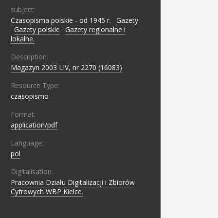
subject:
Czasopisma polskie - od 1945 r.
;
Gazety
;
Gazety polskie
;
Gazety regionalne i
lokalne.
Description:
Magazyn 2003 LIV, nr 2270 (16083)
Resource Type:
czasopismo
Format:
application/pdf
Language:
pol
Digitalisation:
Pracownia Działu Digitalizacji i Zbiorów
Cyfrowych WBP Kielce.