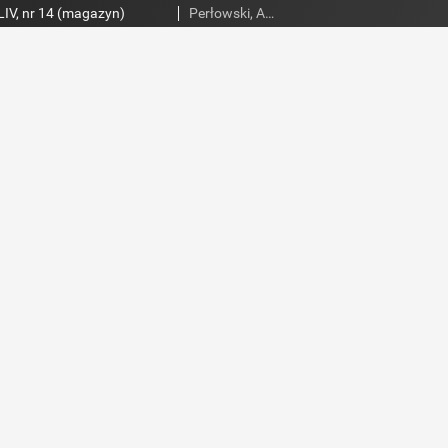
IV, nr 14 (magazyn)
Perłowski, Adam. Red.