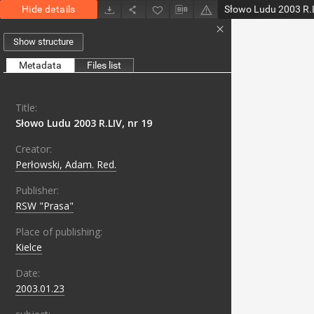
Hide details
Słowo Ludu 2003 R.L
Show structure
Metadata
Files list
Title:
Słowo Ludu 2003 R.LIV, nr 19
Creator:
Perłowski, Adam. Red.
Publisher:
RSW "Prasa"
Place of publishing:
Kielce
Date:
2003.01.23