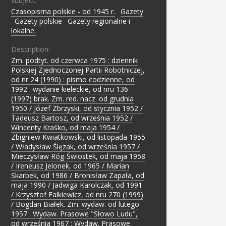
subject:
Czasopisma polskie - od 1945 r.
;
Gazety
;
Gazety polskie
;
Gazety regionalne i
lokalne.
Description:
Zm. podtyt. od czerwca 1975 : dziennik
Polskiej Zjednoczonej Partii Robotniczej,
od nr 24 (1990) : pismo codzienne, od
1992 : wydanie kieleckie, od nru 136
(1997) brak. Zm. red. nacz. od grudnia
1950 / Józef Zbrzyski, od stycznia 1952 /
Tadeusz Bartosz, od września 1952 /
Wincenty Kraśko, od maja 1954 /
Zbigniew Kwiatkowski, od listopada 1955
/ Władysław Ślęzak, od września 1957 /
Mieczysław Róg-Świostek, od maja 1958
/ Ireneusz Jelonek, od 1965 / Marian
Skarbek, od 1986 / Bronisław Zapała, od
maja 1990 / Jadwiga Karolczak, od 1991
/ Krzysztof Falkiewicz, od nru 270 (1999)
/ Bogdan Białek. Zm. wydaw. od lutego
1957 : Wydaw. Prasowe "Słowo Ludu",
od września 1967 : Wydaw. Prasowe