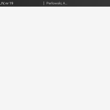
IV, nr 19
Perłowski, Adam. Red.